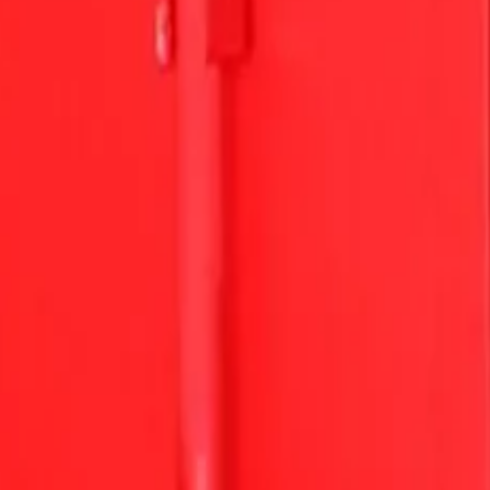
alunk gyártott, és folyamatosan továbbfejlesztett tűzoltó szerelvények 
sát.