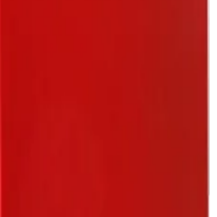
jelenleg is a tűzvédelmi piac fontos részei. Ennek kiegészítéseként,