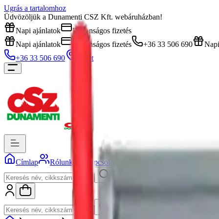
Ugrás a tartalomhoz
Üdvözöljük a Dunamenti CSZ Kft. webáruházban!
Napi ajánlatok
Biztonságos fizetés
Napi ajánlatok
Biztonságos fizetés
+36 33 506 690
Napi
+36 33 506 690
Üzlet
Címlap
Rólunk
Kapcsolat