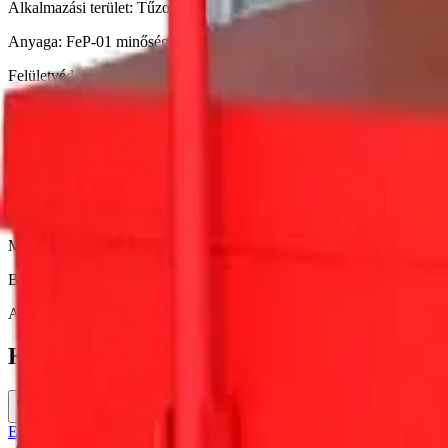
Alkalmazási terület: Tűzoltóhomok tárolására.
Anyaga: FeP-01 minőségű finom acéllemez.
Felületvédelem: Kétrétegű lakkfesték vagy porszórás. Alapszín piros,
Tartozékok: 1 db lapát. A homokot nem tartalmazza az ár!
Méretek:
Magasság: 800 mm
Szélesség: 600 mm
Mélység: 600 mm
Bruttó súly: 36 kg
Ajánljuk még
Kapcsolódó termékek
Egészségügyi szekrények