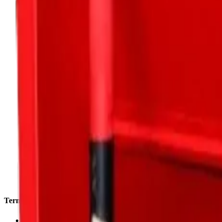
Termékek
Tűzcsapszekrény, Szerelvényszekrény