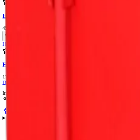
4.
7
Egészségügyi szekrény
45 563 Ft
+ ÁFA
Homokláda
4.
7
Homokláda 0,25 m3
175 379 Ft
+ ÁFA
Dunamenti
CSZ
Kft.
Immáron 50 éve kezdtük el tevékenységünket a tűzvédelem terén. Az ált
30 éve kezdtük el a szerelvényekhez tartozó tűzcsapszekrények gyártá
Termékek