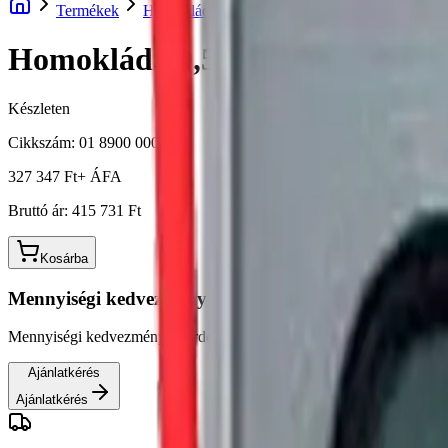
Termékek
Homokláda
Homokláda 0,5m3
Homokláda 0,5m3
Készleten
Cikkszám:
01 8900 0006 01
327 347 Ft
+ ÁFA
Bruttó ár:
415 731 Ft
Kosárba
Mennyiségi kedvezmény
Mennyiségi kedvezményért érdeklődjön az alábbi gombra kattintva.
Ajánlatkérés
Ajánlatkérés