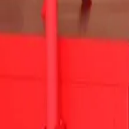
 de a RAL skála bármely színével gyártjuk.