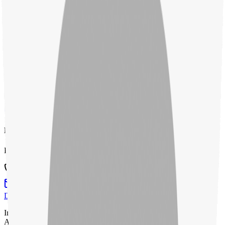
+36 30 747 4250
kereskedelem@csz.hu
Ratkai Evelin
Kereskedelmi aszisztens
36 33 506 690 / 104-es mellék
csolnok@csz.hu
Bogár Andrea
Pénzügyi asszisztens
+36 33 506 690 / 103-as mellék
andrea@csz.hu
Dunamenti
CSZ
Kft.
Immáron 50 éve kezdtük el tevékenységünket a tűzvédelem terén.
Az általunk gyártott, és folyamatosan továbbfejlesztett tűzoltó