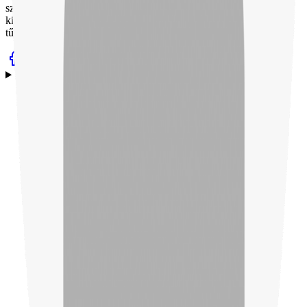
szerelvények jelenleg is a tűzvédelmi piac fontos részei. Ennek
kiegészítéseként, 30 éve kezdtük el a szerelvényekhez tartozó
tűzcsapszekrények gyártását.
Termékek