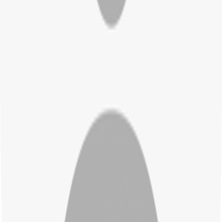
csz@csz.hu
Kreitner Viktória
Titkárság
+36 33 506 690 / 105-ös mellék
csz@csz.hu
Quintzné Tutervai Mária
Gazdasági vezető
+36 33 506 690 / 103-as mellék
quintz@csz.hu
Kereskedelem
Weber Gábor
Kereskedelmi vezető