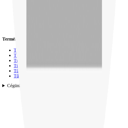
Termékek
Tűzcsapszekrény, Szerelvényszekrény
Tömlők
Tűzcsapok
Tűzcsapszekrények
Tűzoltó készülékek
Tűzoltó szerelvények/kapcsok
Cégünk