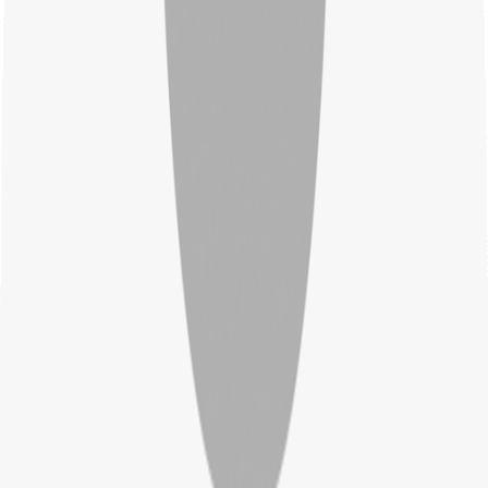
Fecske Attila
Termelésvezető
+36 33 506 690 / 108-as mellék
csz@csz.hu
Wild András
Műszaki vezető
+36 33 506 690 / 104-es mellék
andras@csz.hu
Gadasági osztály
Kreitner Viktória
Számlázás, rendelés
+36 33 506 690 / 105-ös mellék