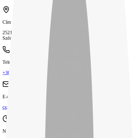
Cím
2521 Csolnok,
Szénbányászok útja 32.
Telefon
+36 33 506 690
E-mail
csz@csz.hu
Nyitvatartás