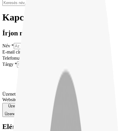
Kapcsolat
Írjon nekünk
Név *
E-mail cím *
Telefonszám
Tárgy *
Üzenet *
Website
Üzenet küldése
Üzenet küldése
Elérhetőségeink