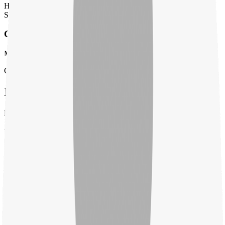
Hétfő - Péntek: 8:00 - 17:00
Szombat - Vasárnap: Zárva
Gyors válaszidő
Megkeresésére általában 24 órán belül válaszolunk munkanapokon.
Csapatunk
Ismerje meg a kollégáinkat
Kérdése van? Forduljon bizalommal munkatársainkhoz.
Ügyvezető
Kreitner Zoltán
Ügyvezető
csz@csz.hu
Termelés