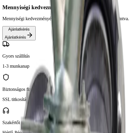
Mennyiségi kedvezmény
Mennyiségi kedvezményért érdeklődjön az alábbi gombra kattintva.
Ajánlatkérés
Ajánlatkérés
Gyors szállítás
1-3 munkanap
Biztonságos fizetés
SSL titkosítás
Szakértői támogatás
Hétfő-Péntek