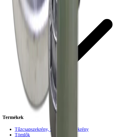
Termékek
Tűzcsapszekrény, Szerelvényszekrény
Tömlők