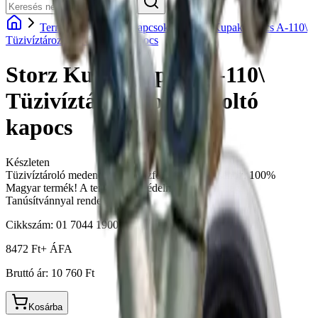
Termékek
Kupakkapcsok
Storz Kupakkapocs A-110\
Tüzivíztározóhoz\ Tűzoltó kapocs
Storz Kupakkapocs A-110\
Tüzivíztározóhoz\ Tűzoltó
kapocs
Készleten
Tüzivíztároló medencékhez! Vízforrások lezárásához. 100%
Magyar termék! A termék Tűzvédelmi Megfelelőségi
Tanúsítvánnyal rendelkezik!
Cikkszám:
01 7044 1900 00
8472 Ft
+ ÁFA
Bruttó ár:
10 760 Ft
Kosárba