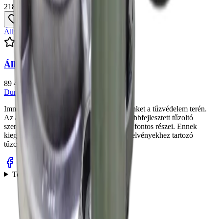
2189 Ft
+ ÁFA
Állványcső
4.
7
Állványcső B-75
89 409 Ft
+ ÁFA
Dunamenti
CSZ
Kft.
Immáron 50 éve kezdtük el tevékenységünket a tűzvédelem terén.
Az általunk gyártott, és folyamatosan továbbfejlesztett tűzoltó
szerelvények jelenleg is a tűzvédelmi piac fontos részei. Ennek
kiegészítéseként, 30 éve kezdtük el a szerelvényekhez tartozó
tűzcsapszekrények gyártását.
Termékek