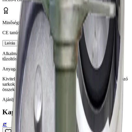
Minőségi garancia
CE tanúsítvány
Leírás
Alkalmazási terület: Oltóanyag-szállító tűzoltótömlők,
tűzoltószerelvények, vízforrások lezárása.
Anyaga: Ötvözött alumínium öntvény.
Kivitel: A kapocs felületén balesetveszélyt jelentő, és sérülést okozó
sarkok, élek nincsenek. A DIN szabvány szerinti kapcsokkal
összekapcsolható.
Ajánljuk még
Kapcsolódó termékek
🧯