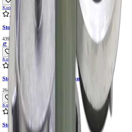
Kupakkapcsok
4.
8
Storz Kupakkapocs B-75/Műanyag
4394 Ft
+ ÁFA
🧯
Kupakkapcsok
4.
6
Storz Kupakkapocs C-52/Műanyag
2642 Ft
+ ÁFA
Kupakkapcsok
4.
6
Storz Kupakkapocs D-25