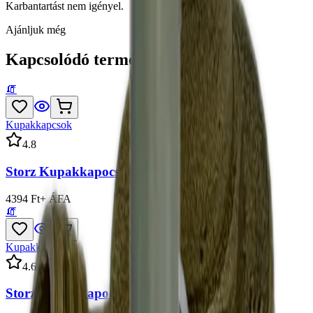
Karbantartást nem igényel.
Ajánljuk még
Kapcsolódó termékek
🧯
Kupakkapcsok
4.
8
Storz Kupakkapocs B-75/Műanyag
4394 Ft
+ ÁFA
🧯
Kupakkapcsok
4.
6
Storz Kupakkapocs C-52/Műanyag