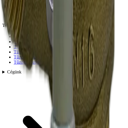
Termékek
Tűzcsapszekrény, Szerelvényszekrény
Tömlők
Tűzcsapok
Tűzcsapszekrények
Tűzoltó készülékek
Tűzoltó szerelvények/kapcsok
Cégünk