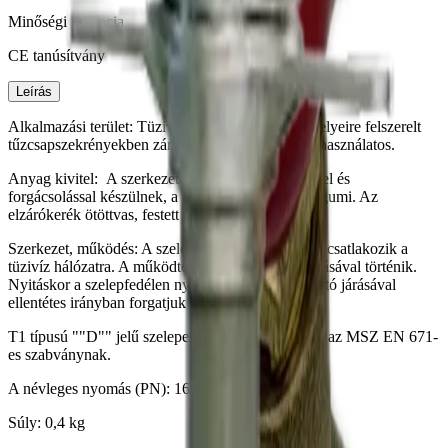
Minőségi garancia
CE tanúsítvány
Leírás
Alkalmazási terület: Tüzivíz hálózatok vízvételi helyeire felszerelt
tűzcsapszekrényekben záró-nyitó szerelvényként használatos.
Anyag kivitel: A szerkezeti elemek rézből, öntéssel és
forgácsolással készülnek, a tömítőelemek anyaga gumi. Az
elzárókerék ötöttvas, festett kivitleben.
Szerkezet, működés: A szelep G1"-os csümenettel csatlakozik a
tüzivíz hálózatra. A működtetés a kézikerék forgatásával történik.
Nyitáskor a szelepfedélen nyíllal jelölt, az óramutató járásával
ellentétes irányban forgatjuk a kézikereket.
T1 típusú ""D"" jelű szelepes falitűzcsap megfelel az MSZ EN 671-
es szabványnak.
A névleges nyomás (PN): 16 bar
Súly: 0,4 kg