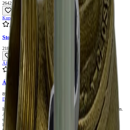
2642 Ft
+ ÁFA
Kupakkapcsok
4.
6
Storz Kupakkapocs D-25
2189 Ft
+ ÁFA
Állványcső
4.
7
Állványcső B-75
89 409 Ft
+ ÁFA
Dunamenti
CSZ
Kft.
Immáron 50 éve kezdtük el tevékenységünket a tűzvédelem terén.
Az általunk gyártott, és folyamatosan továbbfejlesztett tűzoltó
szerelvények jelenleg is a tűzvédelmi piac fontos részei. Ennek
kiegészítéseként, 30 éve kezdtük el a szerelvényekhez tartozó
tűzcsapszekrények gyártását.