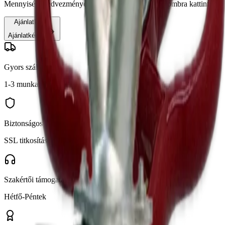
Mennyiségi kedvezményért érdeklődjön az alábbi gombra kattintva.
Ajánlatkérés
Ajánlatkérés
Gyors szállítás
1-3 munkanap
Biztonságos fizetés
SSL titkosítás
Szakértői támogatás
Hétfő-Péntek