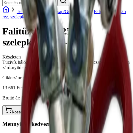
Termékek
Falitűzcsap/Golyóscsap
Falitűzcsap D-25
réz, szelepkerekes T-1
Falitűzcsap D-25 réz,
szelepkerekes T-1
Készleten
Tüzivíz hálózatok vízvételi helyeire felszerelt tűzcsapszekrényekben
záró-nyitó szerelvényként használatos
Cikkszám:
60-0110-0025-00
13 661 Ft
+ ÁFA
Bruttó ár:
17 350 Ft
Kosárba
Mennyiségi kedvezmény