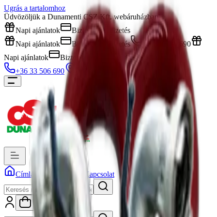
Ugrás a tartalomhoz
Üdvözöljük a Dunamenti CSZ Kft. webáruházban!
Napi ajánlatok
Biztonságos fizetés
Napi ajánlatok
Biztonságos fizetés
+36 33 506 690
Napi ajánlatok
Biztonságos fizetés
+36 33 506 690
+36 33 506 690
Üzlet
Címlap
Rólunk
Kapcsolat