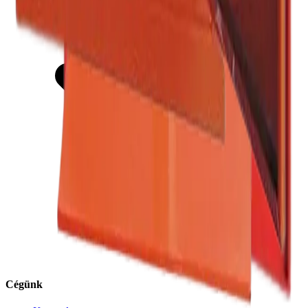
Cégünk