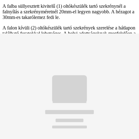
A falba süllyesztett kivitelű (1) oltókészülék tartó szekrénynél a
falnyílás a szekrényméretnél 20mm-el legyen nagyobb. A hézagot a
30mm-es takarólemez fedi le.
A falon kívüli (2) oltókészülék tartó szekrények szerelése a hátlapon
található furatokkal lehetséges. A helyi adottságoknak megfelelően a
súly ismeretében biztonságos felerősítést kell alkalmazni.
HASZNÁLATI ÚTMUTATÓ:
Az ajtó nyitása után a készüléket a rajta lévő ismertető szerint kell
üzembe helyezni.
Ajánljuk még
Kapcsolódó termékek
🧯
Tűzoltó készülékek/ Készülék tároló
4.
7