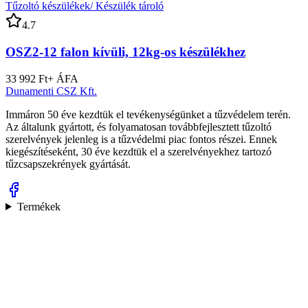
Tűzoltó készülékek/ Készülék tároló
4.
7
OSZ2-12 falon kívüli, 12kg-os készülékhez
33 992 Ft
+ ÁFA
Dunamenti
CSZ
Kft.
Immáron 50 éve kezdtük el tevékenységünket a tűzvédelem terén.
Az általunk gyártott, és folyamatosan továbbfejlesztett tűzoltó
szerelvények jelenleg is a tűzvédelmi piac fontos részei. Ennek
kiegészítéseként, 30 éve kezdtük el a szerelvényekhez tartozó
tűzcsapszekrények gyártását.
Termékek