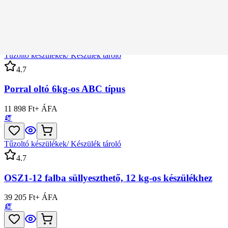
OSZ2-6 falon kívüli
28 370 Ft
+ ÁFA
🧯
Tűzoltó készülékek/ Készülék tároló
4.
7
Porral oltó 6kg-os ABC típus
11 898 Ft
+ ÁFA
🧯
Tűzoltó készülékek/ Készülék tároló
4.
7
OSZ1-12 falba süllyeszthető, 12 kg-os készülékhez
39 205 Ft
+ ÁFA
🧯