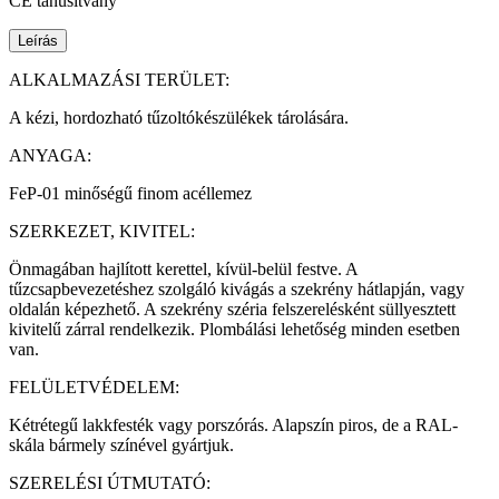
CE tanúsítvány
Leírás
ALKALMAZÁSI TERÜLET:
A kézi, hordozható tűzoltókészülékek tárolására.
ANYAGA:
FeP-01 minőségű finom acéllemez
SZERKEZET, KIVITEL:
Önmagában hajlított kerettel, kívül-belül festve. A
tűzcsapbevezetéshez szolgáló kivágás a szekrény hátlapján, vagy
oldalán képezhető. A szekrény széria felszerelésként süllyesztett
kivitelű zárral rendelkezik. Plombálási lehetőség minden esetben
van.
FELÜLETVÉDELEM:
Kétrétegű lakkfesték vagy porszórás. Alapszín piros, de a RAL-
skála bármely színével gyártjuk.
SZERELÉSI ÚTMUTATÓ: