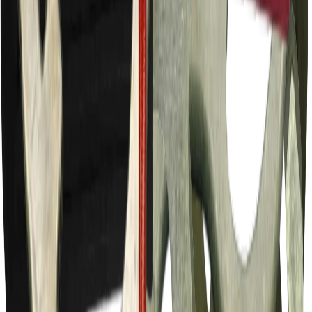
Egyetemes kapocskulcs ABC
14 114 Ft
+ ÁFA
Kulcsok
4.
7
Kapocskulcs BC/A
3300 Ft
+ ÁFA
Kulcsok
4.
7
Kapocskulcs BC/B
4094 Ft
+ ÁFA
Kulcsok
4.
7