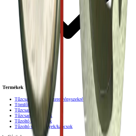
Termékek
Tűzcsapszekrény, Szerelvényszekrény
Tömlők
Tűzcsapok
Tűzcsapszekrények
Tűzoltó készülékek
Tűzoltó szerelvények/kapcsok