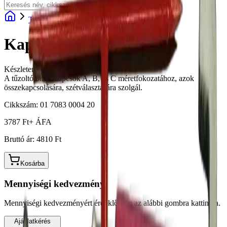
Termékek
Kulcsok
Kapocskulcs ABC
Kapocskulcs ABC
Készleten
A tűzoltótömlő-kapcsok A, B, és C méretfokozatához, azok
összekapcsolására, szétválasztására szolgál.
Cikkszám:
01 7083 0004 20
3787 Ft
+ ÁFA
Bruttó ár:
4810 Ft
Kosárba
Mennyiségi kedvezmény
Mennyiségi kedvezményért érdeklődjön az alábbi gombra kattintva.
Ajánlatkérés