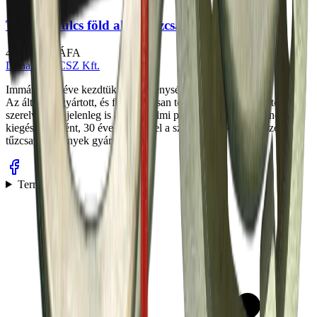
Tűzcsapkulcs föld alatti tűzcsaphoz
45 398 Ft
+ ÁFA
Dunamenti
CSZ
Kft.
Immáron 50 éve kezdtük el tevékenységünket a tűzvédelem terén.
Az általunk gyártott, és folyamatosan továbbfejlesztett tűzoltó
szerelvények jelenleg is a tűzvédelmi piac fontos részei. Ennek
kiegészítéseként, 30 éve kezdtük el a szerelvényekhez tartozó
tűzcsapszekrények gyártását.
Termékek