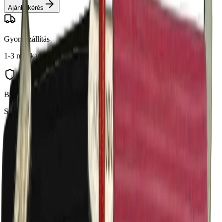
Ajánlatkérés
Gyors szállítás
1-3 munkanap
Biztonságos fizetés
SSL titkosítás
Szakértői támogatás
Hétfő-Péntek
Minőségi garancia