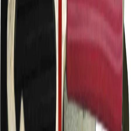
CE tanúsítvány
Leírás
A tűzoltótömlő-kapcsok A, B, és C méretfokozatához, azok
összekapcsolására, szétválasztására szolgál.
TÍPUSA: A-B-C/a
ANYAGA: felületkezelt acél, fogantyúja bordás PVC burkolattal
ellátva.
Keménység: HB 130
Szakítószilárdság: Rm=470 N/mm
Ajánljuk még
Kapcsolódó termékek
Kulcsok
4.
7