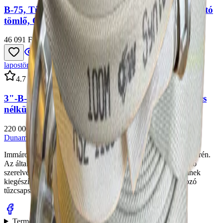
B-75, Tűzoltó nyomótömlő, Rendszeresített Tűzoltó
tömlő, OSW Syntex 3F kovácsolt kapoccsal
46 091 Ft
+ ÁFA
lapostömlő
4.
7
3"-B-75/100fm, Nyomótömlő, lapostömlő, kapocs
nélkül
220 000 Ft
+ ÁFA
Dunamenti
CSZ
Kft.
Immáron 50 éve kezdtük el tevékenységünket a tűzvédelem terén.
Az általunk gyártott, és folyamatosan továbbfejlesztett tűzoltó
szerelvények jelenleg is a tűzvédelmi piac fontos részei. Ennek
kiegészítéseként, 30 éve kezdtük el a szerelvényekhez tartozó
tűzcsapszekrények gyártását.
Termékek