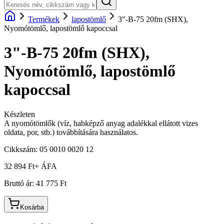
Termékek
lapostömlő
3"-B-75 20fm (SHX),
Nyomótömlő, lapostömlő kapoccsal
3"-B-75 20fm (SHX),
Nyomótömlő, lapostömlő
kapoccsal
Készleten
A nyomótömlők (víz, habképző anyag adalékkal ellátott vizes
oldata, por, stb.) továbbítására használatos.
Cikkszám:
05 0010 0020 12
32 894 Ft
+ ÁFA
Bruttó ár:
41 775 Ft
Kosárba