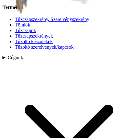
Termékek
Tűzcsapszekrény, Szerelvényszekrény
Tömlők
Tűzcsapok
Tűzcsapszekrények
Tűzoltó készülékek
Tűzoltó szerelvények/kapcsok
Cégünk