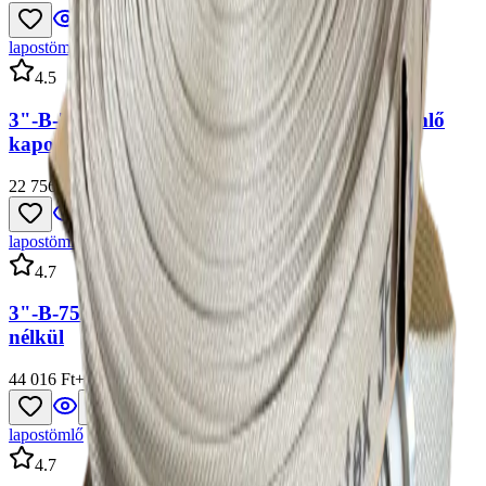
lapostömlő
4.
5
3"-B-75 20fm (SHXO), Nyomótömlő, lapostömlő
kapoccsal
22 756 Ft
+ ÁFA
lapostömlő
4.
7
3"-B-75/20fm, Nyomótömlő, Lapostömlő kapocs
nélkül
44 016 Ft
+ ÁFA
lapostömlő
4.
7