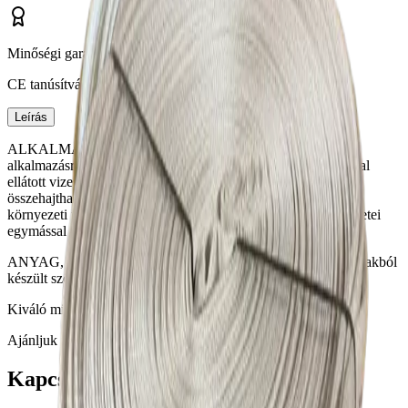
Minőségi garancia
CE tanúsítvány
Leírás
ALKALMAZÁSI TERÜLET: Mezőgazdasági és Ipari
alkalmazásra. A nyomótömlők (víz, habképző anyag adalékkal
ellátott vizes oldata, por, stb.) továbbítására használatos,
összehajtható vagy tekercsbe göngyölhető felszerelés, amely
környezeti nyomáson oly mértékben belapul, hogy belső felületei
egymással érintkezésbe kerülnek.
ANYAG, KIVITEL: Külső felülete 100%-ban szintetikus szálakból
készült szövet, belső része szintetikus kaucsuk.
Kiváló minőségű termék!
Ajánljuk még
Kapcsolódó termékek