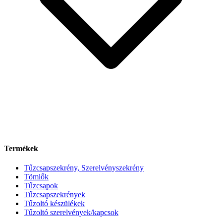
Termékek
Tűzcsapszekrény, Szerelvényszekrény
Tömlők
Tűzcsapok
Tűzcsapszekrények
Tűzoltó készülékek
Tűzoltó szerelvények/kapcsok