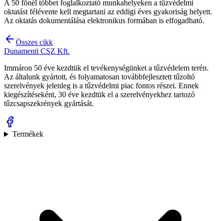
A 50 főnél többet foglalkoztató munkahelyeken a tűzvédelmi
oktatást félévente kell megtartani az eddigi éves gyakoriság helyett.
Az oktatás dokumentálása elektronikus formában is elfogadható.
Összes cikk
Dunamenti
CSZ
Kft.
Immáron 50 éve kezdtük el tevékenységünket a tűzvédelem terén.
Az általunk gyártott, és folyamatosan továbbfejlesztett tűzoltó
szerelvények jelenleg is a tűzvédelmi piac fontos részei. Ennek
kiegészítéseként, 30 éve kezdtük el a szerelvényekhez tartozó
tűzcsapszekrények gyártását.
Termékek